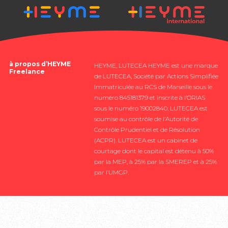
à propos d’HEYME
HEYME, LUTECEA
HEYME est une marque
Freelance
de LUTECEA, Société par Actions Simplifiée
Immatriculée au RCS de Marseille sous le
numéro 845181379 et inscrite à l’ORIAS
sous le numéro 19002840. LUTECEA est
soumise au contrôle de l’Autorité de
Contrôle Prudentiel et de Résolution
(ACPR). LUTECEA est un cabinet de
courtage dont le capital est détenu à 50%
par la MEP, à 25% par la SMEREP et à 25%
par l’UMGP.