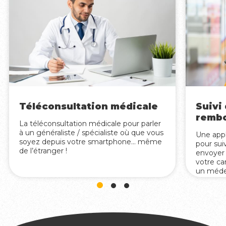
Suivi
Téléconsultation médicale
remb
La téléconsultation médicale pour parler
à un généraliste / spécialiste où que vous
Une appl
soyez depuis votre smartphone… même
pour su
de l’étranger !
envoyer
votre ca
un méde